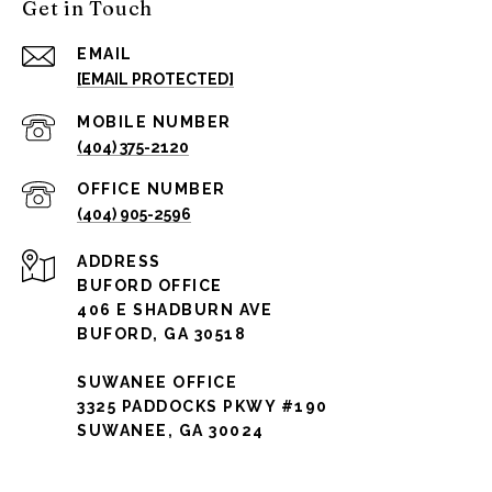
Get in Touch
EMAIL
[EMAIL PROTECTED]
(404) 375-2120
(404) 905-2596
ADDRESS
BUFORD OFFICE
406 E SHADBURN AVE
BUFORD, GA 30518
SUWANEE OFFICE
3325 PADDOCKS PKWY #190
SUWANEE, GA 30024