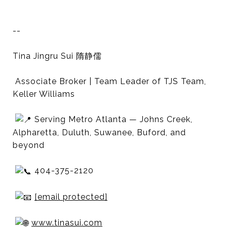
--
Tina Jingru Sui 隋静儒
Associate Broker | Team Leader of TJS Team,
Keller Williams
Serving Metro Atlanta — Johns Creek,
Alpharetta, Duluth, Suwanee, Buford, and
beyond
404-375-2120
[email protected]
www.tinasui.com