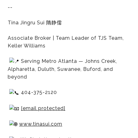
--
Tina Jingru Sui 隋静儒
Associate Broker | Team Leader of TJS Team,
Keller Williams
Serving Metro Atlanta — Johns Creek,
Alpharetta, Duluth, Suwanee, Buford, and
beyond
404-375-2120
[email protected]
www.tinasui.com