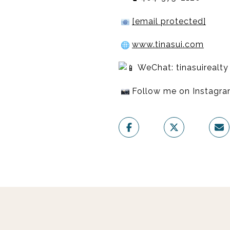
[email protected]
www.tinasui.com
WeChat: tinasuirealty
Follow me on Instagr