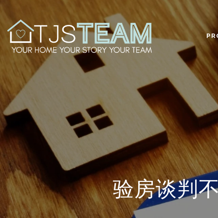
PR
验房谈判