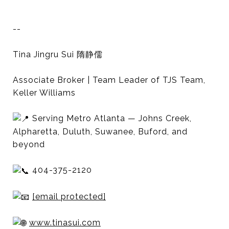
--
Tina Jingru Sui 隋静儒
Associate Broker | Team Leader of TJS Team,
Keller Williams
Serving Metro Atlanta — Johns Creek,
Alpharetta, Duluth, Suwanee, Buford, and
beyond
404-375-2120
[email protected]
www.tinasui.com