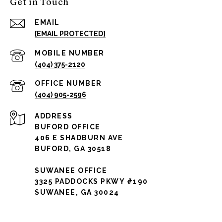
Get in Touch
EMAIL
[EMAIL PROTECTED]
(404) 375-2120
(404) 905-2596
ADDRESS
BUFORD OFFICE
406 E SHADBURN AVE
BUFORD, GA 30518
SUWANEE OFFICE
3325 PADDOCKS PKWY #190
SUWANEE, GA 30024