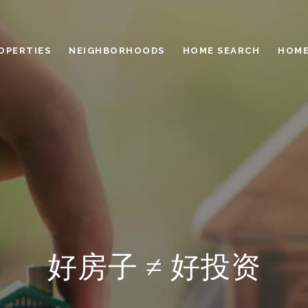
OPERTIES
NEIGHBORHOODS
HOME SEARCH
HOME
好房子 ≠ 好投资