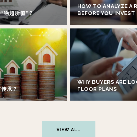
HOW TO ANALYZE A 
“物超所值”？
BEFORE YOU INVEST
WHY BUYERS ARE LO
富传承？
FLOOR PLANS
VIEW ALL