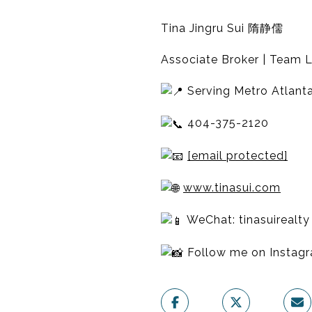
Tina Jingru Sui 隋静儒
Associate Broker | Team L
Serving Metro Atlanta
404-375-2120
[email protected]
www.tinasui.com
WeChat: tinasuirealty
Follow me on Insta