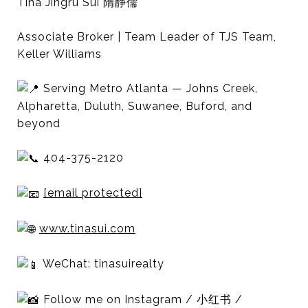
Tina Jingru Sui 隋静儒
Associate Broker | Team Leader of TJS Team,
Keller Williams
Serving Metro Atlanta — Johns Creek,
Alpharetta, Duluth, Suwanee, Buford, and
beyond
404-375-2120
[email protected]
www.tinasui.com
WeChat: tinasuirealty
Follow me on Instagram / 小红书 /