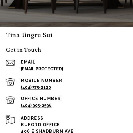
Tina Jingru Sui
Get in Touch
EMAIL
[EMAIL PROTECTED]
(404) 375-2120
(404) 905-2596
ADDRESS
BUFORD OFFICE
406 E SHADBURN AVE