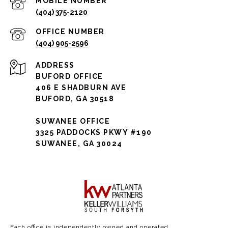
(404) 375-2120
(404) 905-2596
ADDRESS
BUFORD OFFICE
406 E SHADBURN AVE
BUFORD, GA 30518
SUWANEE OFFICE
3325 PADDOCKS PKWY #190
SUWANEE, GA 30024
Each office is independently owned and operated.