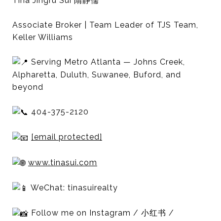
Tina Jingru Sui 隋静儒
Associate Broker | Team Leader of TJS Team,
Keller Williams
Serving Metro Atlanta — Johns Creek,
Alpharetta, Duluth, Suwanee, Buford, and
beyond
404-375-2120
[email protected]
www.tinasui.com
WeChat: tinasuirealty
Follow me on Instagram / 小红书 /