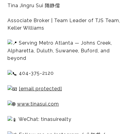
Tina Jingru Sui 隋静儒
Associate Broker | Team Leader of TJS Team,
Keller Williams
Serving Metro Atlanta — Johns Creek,
Alpharetta, Duluth, Suwanee, Buford, and
beyond
404-375-2120
[email protected]
www.tinasui.com
WeChat: tinasuirealty