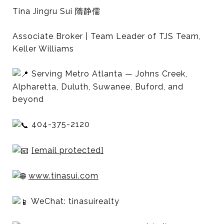
Tina Jingru Sui 隋静儒
Associate Broker | Team Leader of TJS Team,
Keller Williams
Serving Metro Atlanta — Johns Creek,
Alpharetta, Duluth, Suwanee, Buford, and
beyond
404-375-2120
[email protected]
www.tinasui.com
WeChat: tinasuirealty