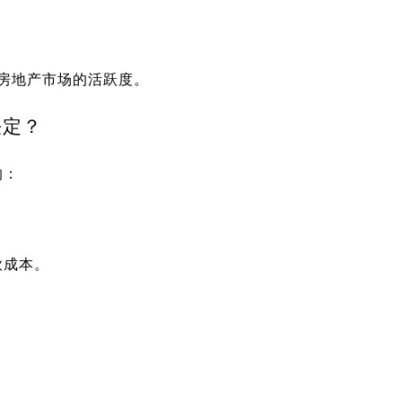
个房地产市场的活跃度。
决定？
响：
款成本。
。