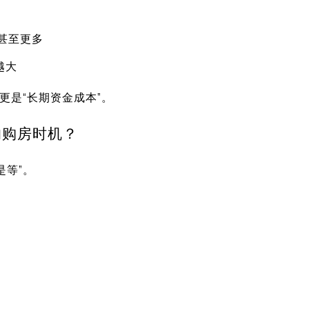
甚至更多
越大
更是“长期资金成本”。
响购房时机？
是等”。