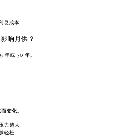
利息成本
接影响月供？
 年或 30 年。
化而变化
。
款压力越大
供越轻松