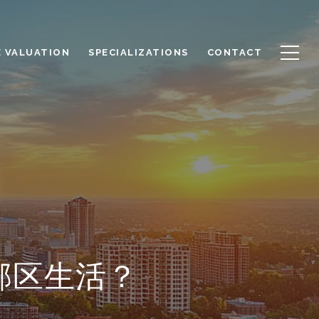
 VALUATION
SPECIALIZATIONS
CONTACT
郊区生活？