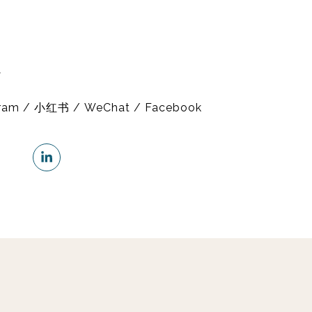
y
gram / 小红书 / WeChat / Facebook