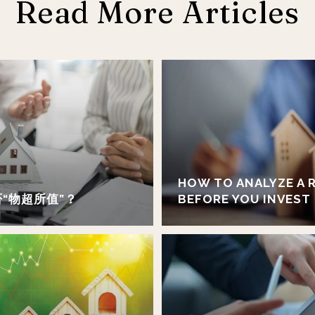
Read More Articles
HOW TO ANALYZE A 
“物超所值”？
BEFORE YOU INVEST