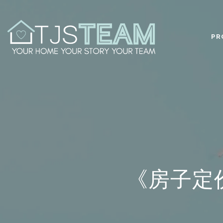
PR
《房子定