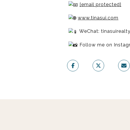
[email protected]
www.tinasui.com
WeChat: tinasuirealt
Follow me on Insta