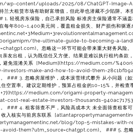
i.com/wp-content/uploads/2025/08/ChatGPT-Image-
g) 投资亚特兰大租赁市场有助财富增值，但此举也潜藏不少陷阱
# 1. 轻视房东保险，自己承担风险 标准房主保险通常不涵盖租
大致在每年800–1,400美元间，覆盖租金损失、财产损伤和驱
entinc.net+3Medium+3revolutionrentalmanagement.c
origamipm/the-ultimate-guide-to-becoming-a-landl
source=chatgpt.com)。忽略这一环节可能会带来重大财务风险
向亲友出租，认为既信任又方便。结果是难以执行租约条款，
关系 [Medium](https://medium.com/%40origa
ty-investors-make-and-how-to-avoid-them-28c1bfb9
pt.com)。 ### 3. 忽略房屋维护，成本滚雪球式攀升 从小
住空置率。建议定期维护，预算占租金的10–15%，并检
+7](https://medium.com/origami-property-managem
t-cost-real-estate-investors-thousands-940ac7175
pt.com)。 ### 4. 租客筛查不严，风险高成本大 未全面筛
与前房东联系 [atlantapropertymanagementinc.
pertymanagementinc.net/blog/top-5-mistakes-with-re
to-avoid-them?utm_source=chatgpt.com)。 ###