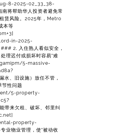
Aug-8-2025-02_33_38-
。本指南将帮助华人投资者避免常
赁风险。2025年，Metro
逐成本等
om+3]
ord-in-2025-
。 ### 2. 入住熟人看似安全，
处理迟付或损坏时容易“难
mipm/5-massive-
ad8a?
问题（如漏水、旧设施）放任不管，
查季节性问题
ent/5-property-
3c5?
查租客可能带来欠租、破坏、邻里纠
net]
ntal-property-
 5. 忽略专业物业管理，使“被动收