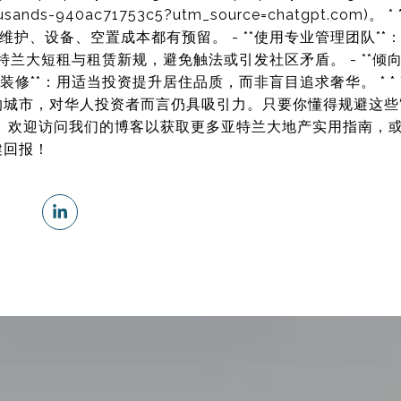
thousands-940ac71753c5?utm_source=chatgpt.com)。 
维护、设备、空置成本都有预留。 - **使用专业管理团队*
注亚特兰大短租与租赁新规，避免触法或引发社区矛盾。 - **倾
理装修**：用适当投资提升居住品质，而非盲目追求奢华。 * * 
城市，对华人投资者而言仍具吸引力。只要你懂得规避这些“
 欢迎访问我们的博客以获取更多亚特兰大地产实用指南，或随时
健回报！